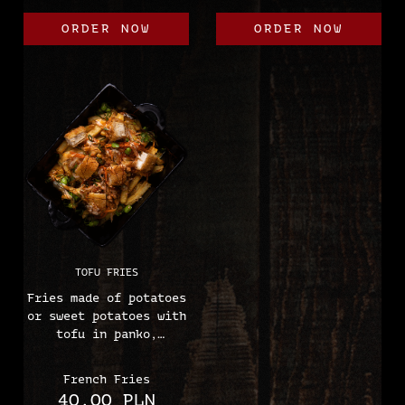
sesame.
eggs, mustard)
ORDER NOW
ORDER NOW
(sesame, soybeans,
wheat, eggs, mustard
seeds)
TOFU FRIES
Fries made of potatoes
or sweet potatoes with
tofu in panko,
springmayo (vegan
mayonnaise), edamame,
French Fries
pickles with spring
40.00 PLN