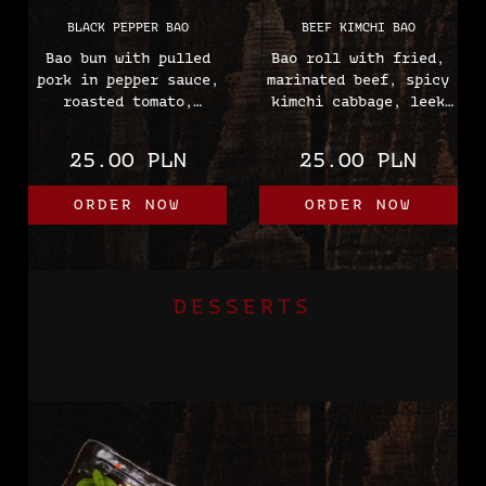
BLACK PEPPER BAO
BEEF KIMCHI BAO
Bao bun with pulled
Bao roll with fried,
pork in pepper sauce,
marinated beef, spicy
roasted tomato,
kimchi cabbage, leek
edamame, chives,
chips, chives,
Japanese mayonnaise,
Japanese mayonnaise,
25.00 PLN
25.00 PLN
sesame, mayu oil, red
and sesame
onion
(Wheat, Soybeans,
ORDER NOW
ORDER NOW
(Wheat, soy, sesame,
Eggs, Mustard, Sesame)
eggs, mustard)
DESSERTS
Japanese ice cream in soft rice cake MOCHI, sold
in the form of balls.
Available in a variety of flavors.