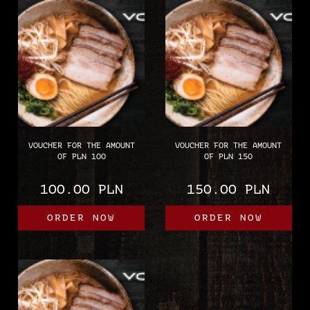
element in any
kitchen. The unique
inscription "Eat like
there's no tomorrow"
adds a bit of humor to
every meal.
* available for
purchase only with
personal collection.
VOUCHER FOR THE AMOUNT
VOUCHER FOR THE AMOUNT
OF PLN 100
OF PLN 150
100.00 PLN
150.00 PLN
ORDER NOW
ORDER NOW