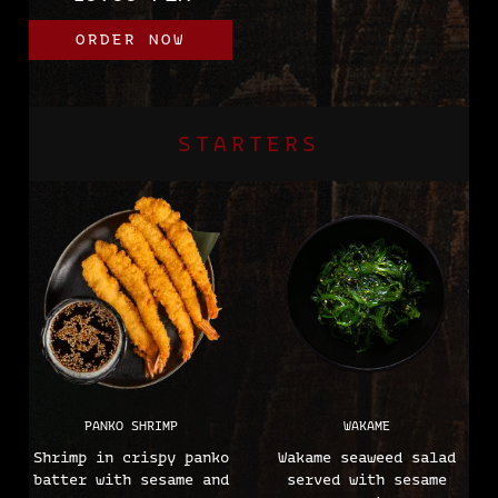
onion
(sesame, mustard,
ORDER NOW
wheat)
STARTERS
PANKO SHRIMP
WAKAME
Shrimp in crispy panko
Wakame seaweed salad
batter with sesame and
served with sesame