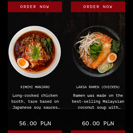
ramen pasta of own
rayu-chilli oil
ORDER NOW
ORDER NOW
production, mayu oil,
(sesame, peanuts,
edamame and mung bean
wheat, soybeans,
sprouts.
mustard seeds)
KIMCHI MANJARO
LAKSA RAMEN (CHICKEN)
Long-cooked chicken
Ramen was made on the
broth, tare based on
best-selling Malaysian
Japanese soy sauces
coconut soup with
with the addition of
ramen noodles, panko
chilli oil. Fried,
chicken, ajitsuke egg,
56.00 PLN
60.00 PLN
marinated beef, spicy
chili oil, kaffir
kimchi cabbage, half
leaf, roasted onion,