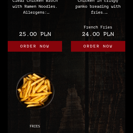
Clear Chicken Broth
Chicken in crispy
with Ramen Noodles.
panko breading with
Allergens:
fries.
(soy, wheat, gluten)
Allergens:
(wheat, gluten)
French Fries
25.00 PLN
24.00 PLN
ORDER NOW
ORDER NOW
FRIES