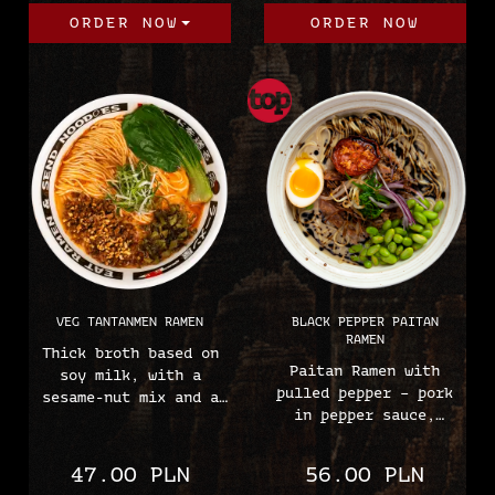
bean sprouts, chives
mustard, ajitsuke egg
ORDER NOW
ORDER NOW
and spring onions oil
and chilli oil
/ or chilli oil
(sesame, soy, wheat,
(soy, sesame, mustard,
peanuts, egg, mustard)
wheat)
VEG TANTANMEN RAMEN
BLACK PEPPER PAITAN
RAMEN
Thick broth based on
Paitan Ramen with
soy milk, with a
pulled pepper – pork
sesame-nut mix and a
in pepper sauce,
spicy tare base, with
roasted tomato, leek
field beans, pak choy,
brushwood, chives, red
nuts, roasted leek,
47.00 PLN
56.00 PLN
onion, ajitsuke egg,
pickled mustard and