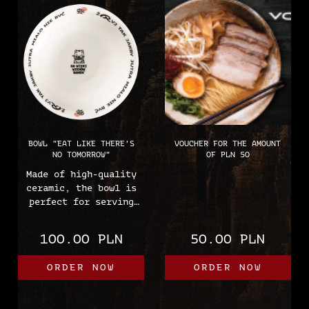
BOWL "EAT LIKE THERE'S
VOUCHER FOR THE AMOUNT
NO TOMORROW"
OF PLN 50
Made of high-quality
ceramic, the bowl is
perfect for serving
your favorite aromatic
ramen. Thanks to its
100.00 PLN
50.00 PLN
capacious shape and
solid workmanship, the
ORDER NOW
ORDER NOW
bowl is not only
practical, but also a
great decorative