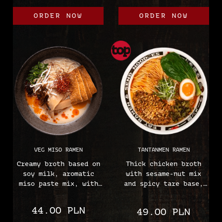
menma, mung bean
tomato, chives oil,
ORDER NOW
ORDER NOW
sprouts, chives, half
nori, leek brushwood,
an ajitsuke egg, rayu
homemade Ramen noodles
oil - chilli, homemade
Allergens:
ramen noodles,
(soy, wheat, gluten)
togarashi
Allergens:
(soy, wheat, sesame,
mustard, egg, gluten)
VEG MISO RAMEN
TANTANMEN RAMEN
Creamy broth based on
Thick chicken broth
soy milk, aromatic
with sesame-nut mix
miso paste mix, with
and spicy tare base,
sweet tofu, menma,
with minced soboro
chilli peppers,
meat, pak choy
44.00 PLN
49.00 PLN
roasted leek, mung
cabbage, nuts, pickled