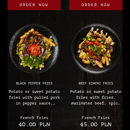
ORDER NOW
ORDER NOW
BLACK PEPPER FRIES
BEEF KIMCHI FRIES
Potato or sweet potato
Potato or sweet potato
fries with pulled pork
fries with fried,
in pepper sauce,
marinated beef, spicy
roasted tomato,
kimchi cabbage,
edamame, chives,
edamame, chives,
French Fries
French Fries
Japanese mayonnaise,
Japanese mayonnaise,
40.00 PLN
45.00 PLN
mayu oil, red onion,
and sesame