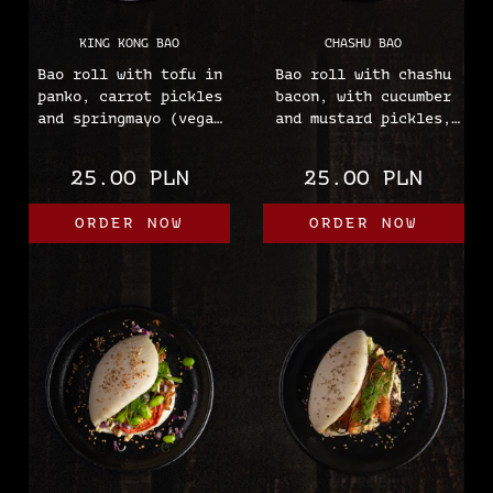
KING KONG BAO
CHASHU BAO
Bao roll with tofu in
Bao roll with chashu
panko, carrot pickles
bacon, with cucumber
and springmayo (vegan
and mustard pickles,
mayonnaise)
with truffle
(sesame, mustard,
mayonnaise
25.00 PLN
25.00 PLN
wheat)
(sesame, soy, wheat,
eggs, mustard)
ORDER NOW
ORDER NOW