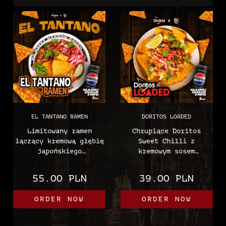
EL TANTANO RAMEN
DORITOS LOADED
Limitowany ramen
Chrupiące Doritos
łączący kremową głębię
Sweet Chilli z
japońskiego
kremowym sosem
bestselleru z
serowym, soczystą
temperamentem i
szarpaną wieprzowiną,
55.00 PLN
39.00 PLN
świeżością kuchni
świeżą salsą,
meksykańskiej. Kremowy
piklowaną czerwoną
ORDER NOW
ORDER NOW
bulion Paitan,
cebulką, kukurydzą,
wyraziste tare tantan,
kolendrą i limonką.
pikantny olej chili,
Alergeny: Mleko i