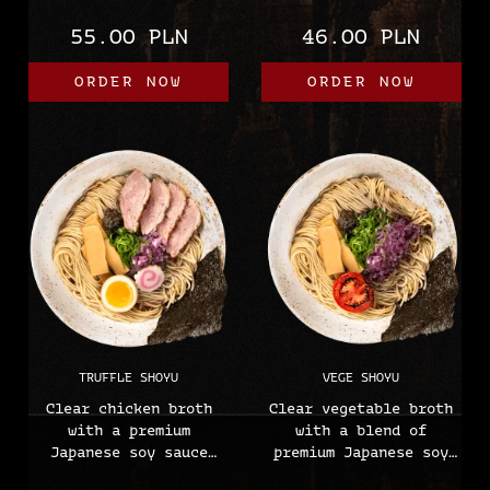
or two panko shrimp,
chives, half an
55.00 PLN
46.00 PLN
corn, red onion,
ajitsuke egg, naruto
narutomak, 1/2
(fish cake), sous vide
ORDER NOW
ORDER NOW
ajitsuke egg, butter,
pork or chashu bacon,
chili oil and Cheetos
chiyu oil, homemade
cheese crisps
ramen noodles.
Allergens:
Allergens:
(soy, wheat, milk,
(soy, wheat, egg,
cream, fish, eggs,
fish, gluten)
(gluten, lactose) may
contain peanuts,
celery, mustard
TRUFFLE SHOYU
VEGE SHOYU
Clear chicken broth
Clear vegetable broth
with a premium
with a blend of
Japanese soy sauce
premium Japanese soy
blend, menma, red
sauces, menma, red