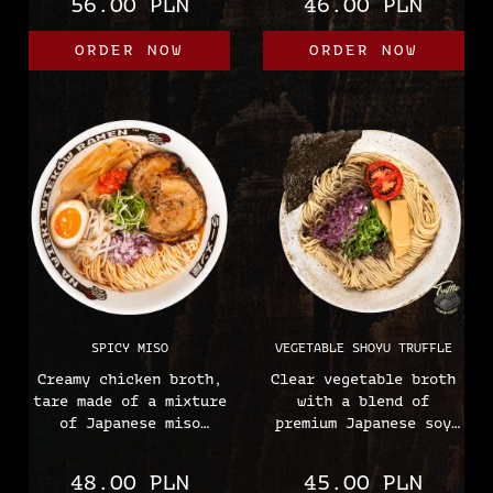
56.00 PLN
46.00 PLN
ajitsuke egg, naruto
sprouts, chives, half
(fish cake), beef,
an ajitsuke egg, chiyu
ORDER NOW
ORDER NOW
chiyu oil, homemade
oil, homemade ramen
ramen noodles.
noodles.
Allergens:
Allergens:
(soy, wheat, egg,
(soy, wheat, sesame,
fish, gluten)
mustard, egg, gluten)
SPICY MISO
VEGETABLE SHOYU TRUFFLE
Creamy chicken broth,
Clear vegetable broth
tare made of a mixture
with a blend of
of Japanese miso
premium Japanese soy
pastes, sous vide pork
sauces, truffle paste,
with the addition of
menma, red onion,
48.00 PLN
45.00 PLN
spicy pepper paste,
chives, grilled