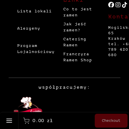
Co to jest
Lista lokali
ramen
Konta
Jak jeść
Mogilsk
Alergeny
ramen?
65
Kraków
Catering
tel. +4
Ramen
Program
789 420
Lojalnościowy
Franczyza
680
Ramen Shop
współpracujemy:
English
0.00 zł
Checkout
Register