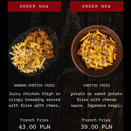
leek chips
(Wheat, Soybeans,
ORDER NOW
ORDER NOW
(Wheat, Soybeans,
Eggs, Mustard, Sesame)
Eggs, Mustard, Sesame)
NANBAN CHEETOS FRIES
CHEETOS FRIES
Juicy chicken thigh in
potato or sweet potato
crispy breading served
fries with cheese
with fries with cheese
sauce, Japanese kewpie
sauce, Japanese kewpie
mayonnaise, red onion,
mayonnaise, red onion,
chives and a sprinkle
French Fries
French Fries
chives and a sprinkle
of cheesy Cheetos.
43.00 PLN
39.00 PLN
of cheesy Cheetos.
Allergens: