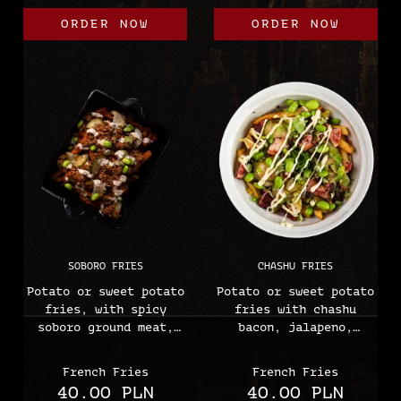
Allergens:
(eggs, wheat, milk,
ORDER NOW
ORDER NOW
(eggs, soy, wheat,
lactose, soy, sesame,
milk, gluten, lactose)
gluten)
may contain peanuts,
celery, mustard
SOBORO FRIES
CHASHU FRIES
Potato or sweet potato
Potato or sweet potato
fries, with spicy
fries with chashu
soboro ground meat,
bacon, jalapeno,
truffle mayonnaise,
cucumber pickles,
jalapeno peppers,
edamame, truffle
French Fries
French Fries
green cucumber
mayonnaise and sesame
40.00 PLN
40.00 PLN
pickles, edamame, and
(Wheat, soy, sesame,