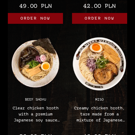
onion, chives, half an
onion, chives, grilled
49.00 PLN
42.00 PLN
ajitsuke egg, naruto
tomato, chives oil,
(fish cake), sous vide
nori, leek brushwood,
ORDER NOW
ORDER NOW
or chashu pork,
homemade Ramen noodles
truffle paste, nori,
Allergens:
homemade ramen
(soy, wheat, gluten)
noodles.
Allergens:
(soy, wheat, egg,
fish, gluten)
BEEF SHOYU
MISO
Clear chicken broth
Creamy chicken broth,
with a premium
tare made from a
Japanese soy sauce
mixture of Japanese
blend, menma, red
miso pastes, sous vide
onion, chives, half an
pork, menma, mung bean