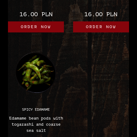
spring onions
16.00 PLN
16.00 PLN
ORDER NOW
ORDER NOW
SPICY EDAMAME
Edamame bean pods with
togarashi and coarse
sea salt