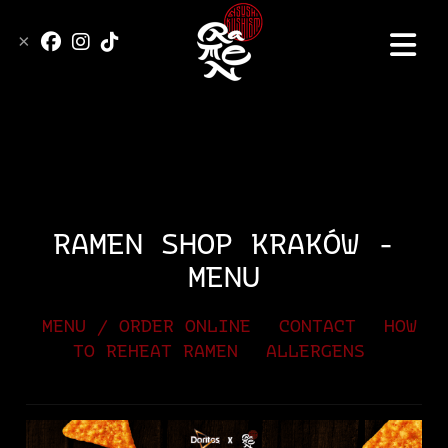
Ramen Shop
DOWNLOAD
×
Order online using mobile
application
RAMEN SHOP KRAKÓW -
MENU
MENU / ORDER ONLINE
CONTACT
HOW
TO REHEAT RAMEN
ALLERGENS