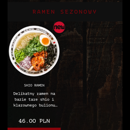
sprężysty makaron
produky mleczne, zgoża
ramen naszej produkcji
(gluten), soja,
RAMEN SEZONOWY
oraz soczystą szarpaną
gorczyca, seler.
wieprzowinę. Całość
uzupełniają świeża
salsa, piklowana
czerwona cebulka,
szczypior, kolendra i
limonka oraz chrupiące
Doritos Sweet Chilli.
Alergeny: Zboża
zawierające gluten
(pszenica), soja,
nasiona sezamu, mleko
i produkty pochodne
SHIO RAMEN
(łącznie z laktozą)
Delikatny ramen na
bazie tare shio i
klarownego bulionu
chintan z autorskim
makaronem ramen.
46.00 PLN
Podawany z czerwoną
cebulą, szczypiorem,