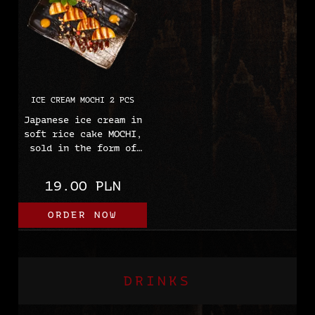
ICE CREAM MOCHI 2 PCS
Japanese ice cream in
soft rice cake MOCHI,
sold in the form of
balls.
Available in a variety
19.00 PLN
of flavours.
ORDER NOW
DRINKS