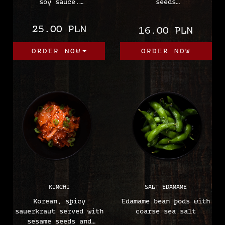
soy sauce.
seeds
Allergens:
(Sesame, soybeans)
(shrimp, wheat,
25.00 PLN
16.00 PLN
sesame, soy, may
contain celery and
ORDER NOW
ORDER NOW
other nuts)
KIMCHI
SALT EDAMAME
Korean, spicy
Edamame bean pods with
sauerkraut served with
coarse sea salt
sesame seeds and