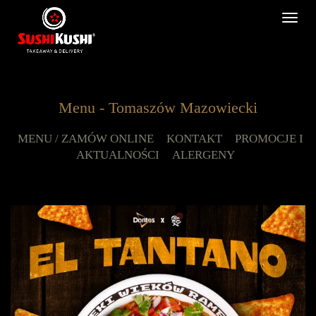
Sushi Kushi.
POBIERZ
×
Zamawiaj wygodnie przez aplikację
mobilną
Tog
Menu - Tomaszów Mazowiecki
MENU / ZAMÓW ONLINE
KONTAKT
PROMOCJE I AKTUALNOŚCI
ALERGENY